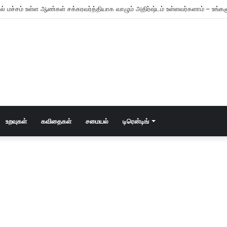
் மட்டும் கணவன் – மனைவி!
உறவுகள்
கவிதைகள்
சமையல்
டிரென்டிங்