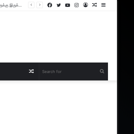
Facebook
Twitter
YouTube
Instagram
Log
Random
Sidebar
In
Article
Random
Search
Article
for