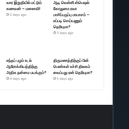
வார இறுதியில் மட்டும்
ஆடி வெள்ளி ஸ்பெஷல்
கணவன் – மனைவி!
கோதுமை ரவா
பாசிப்பருப்பு பாயாசம் –
2 days ago
எப்படி செய்யணும்
தெரியுமா?
3 days ago
எந்தப் பழம் உடல்
திருமணத்திற்குப் பின்
ஆரோக்கியத்திற்கு
பெண்கள் உச்சி திலகம்
அதிக நன்மை பயக்கும்?
வைப்பது ஏன் தெரியுமா?
4 days ago
5 days ago