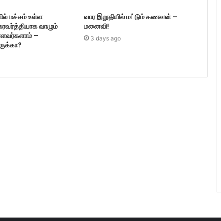
ல் மச்சம் உள்ள
வார இறுதியில் மட்டும் கணவன் –
ரவர்த்தியாக வாழும்
மனைவி!
ள்ளவர்களாம் –
3 days ago
ருக்கா?