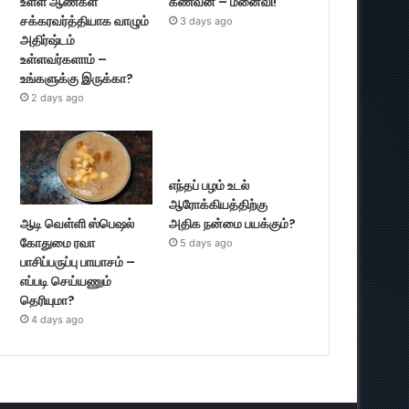
உள்ள ஆண்கள்
கணவன் – மனைவி!
சக்கரவர்த்தியாக வாழும்
3 days ago
அதிர்ஷ்டம்
உள்ளவர்களாம் –
உங்களுக்கு இருக்கா?
2 days ago
எந்தப் பழம் உடல்
ஆரோக்கியத்திற்கு
ஆடி வெள்ளி ஸ்பெஷல்
அதிக நன்மை பயக்கும்?
கோதுமை ரவா
5 days ago
பாசிப்பருப்பு பாயாசம் –
எப்படி செய்யணும்
தெரியுமா?
4 days ago