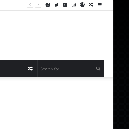
Facebook
Twitter
YouTube
Instagram
Log
Random
Sidebar
க்கு இருக்கா?
In
Article
Random
Search
Article
for