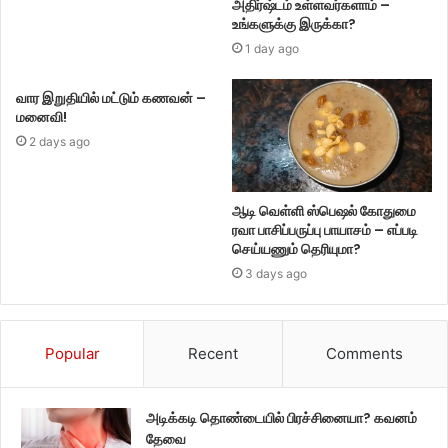
அதிர்ஷ்டம் உள்ளவர்களாம் –
உங்களுக்கு இருக்கா?
1 day ago
வார இறுதியில் மட்டும் கணவன் –
மனைவி!
2 days ago
ஆடி வெள்ளி ஸ்பெஷல் கோதுமை
ரவா பாசிப்பருப்பு பாயாசம் – எப்படி
செய்யணும் தெரியுமா?
3 days ago
Popular
Recent
Comments
அடிக்கடி தொண்டையில் பிரச்சினையா? கவனம்
தேவை