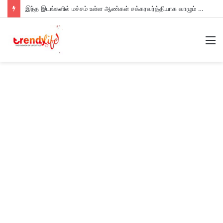
இந்த இடங்களில் மச்சம் உள்ள ஆண்கள் சக்கரவர்த்தியாக வாழும் அதிர்ஷ்டம் உள்ளவர்களாம் – உங்களுக்கு இருக்கா?
M