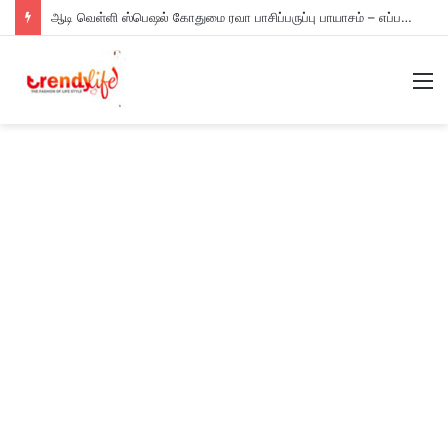
ஆடி வெள்ளி ஸ்பெஷல் கோதுமை ரவா பாசிப்பருப்பு பாயாசம் – எப்படி செய்யணும் தெரியுமா?
M