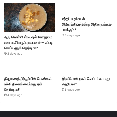
எந்தப் பழம் உடல்
ஆரோக்கியத்திற்கு அதிக நன்மை
பயக்கும்?
3 days ago
ஆடி வெள்ளி ஸ்பெஷல் கோதுமை
ரவா பாசிப்பருப்பு பாயாசம் – எப்படி
செய்யணும் தெரியுமா?
2 days ago
திருமணத்திற்குப் பின் பெண்கள்
இரவில் ஏன் நகம் வெட்டக்கூடாது
உச்சி திலகம் வைப்பது ஏன்
தெரியுமா?
தெரியுமா?
5 days ago
4 days ago