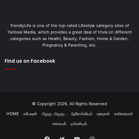
TrendlyLife is one of the top-rated Lifestyle category sites of
Yarlosai Media, which provides a great deal of trivia on different
categories such as Health, Beauty, Fashion, Home & Garden,
Pregnancy & Parenting, etc.
Find us on Facebook
© Copyright 2026, All Rights Reserved
HOME
ஃபேஷன்
அழகு..அழகு..
ஆரோக்கியம்
உறவுகள்
கவிதைகள்
சமையல்
டிரென்டிங்
Facebook
Twitter
YouTube
Instagram