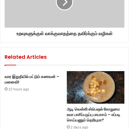
உறவுகளுக்குள் வாக்குவாதத்தை தவிர்க்கும் வழிகள்
Related Articles
வார இறுதியில் மட்டும் கணவன் –
மனைவி!
22 hours ago
ஆடி வெள்ளி ஸ்பெஷல் கோதுமை
ரவா பாசிப்பருப்பு பாயாசம் – எப்படி
செய்யணும் தெரியுமா?
2 days ago