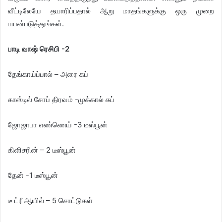
வீட்டிலேயே தயாரிப்பதால் ஆறு மாதங்களுக்கு ஒரு முறை
பயன்படுத்துங்கள்.
​பாடி வாஷ் ரெசிபி -2
தேங்காய்ப்பால் – அரை கப்
காஸ்டில் சோப் திரவம் -முக்கால் கப்
ஜோஜாபா எண்ணெய் -3 டீஸ்பூன்
கிளிசரின் – 2 டீஸ்பூன்
தேன் -1 டீஸ்பூன்
டீ ட்ரீ ஆயில் – 5 சொட்டுகள்