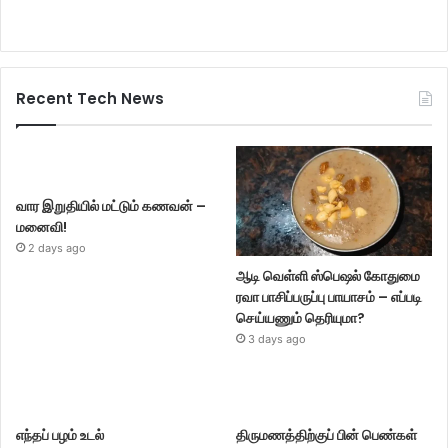
Recent Tech News
வார இறுதியில் மட்டும் கணவன் –
மனைவி!
2 days ago
ஆடி வெள்ளி ஸ்பெஷல் கோதுமை
ரவா பாசிப்பருப்பு பாயாசம் – எப்படி
செய்யணும் தெரியுமா?
3 days ago
எந்தப் பழம் உடல்
திருமணத்திற்குப் பின் பெண்கள்