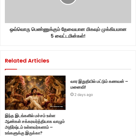
ஒவ்வொரு பெண்ணுக்கும் தேவையான மிகவும் முக்கியமான
5 வைட்டமின்கள்!
Related Articles
வார இறுதியில் மட்டும் கணவன் –
மனைவி!
2 days ago
இந்த இடங்களில் மச்சம் உள்ள
ஆண்கள் சக்கரவர்த்தியாக வாழும்
அதிர்ஷ்டம் உள்ளவர்களாம் –
உங்களுக்கு இருக்கா?