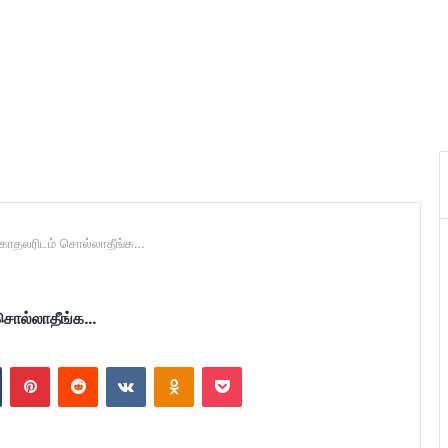
காதலரிடம் சொல்லாதீங்க…
சொல்லாதீங்க…
n
Tumblr
Pinterest
Reddit
VKontakte
Odnoklassniki
Pocket