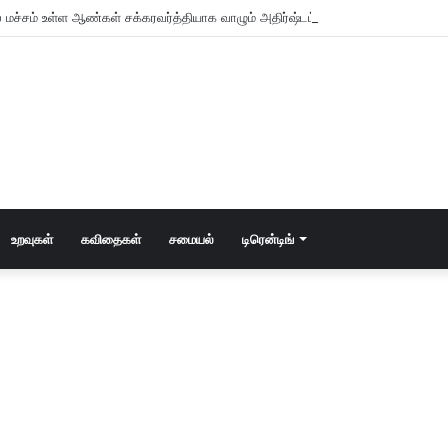
 மச்சம் உள்ள ஆண்கள் சக்கரவர்த்தியாக வாழும் அதிர்ஷ்டம் உள்ளவர்களாம் – உங்களு
உறவுகள்
கவிதைகள்
சமையல்
டிரென்டிங்