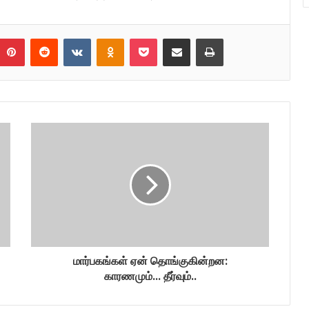
umblr
Pinterest
Reddit
VKontakte
Odnoklassniki
Pocket
Share via Email
Print
மார்பகங்கள் ஏன் தொங்குகின்றன:
காரணமும்... தீர்வும்..