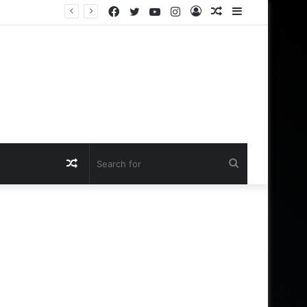
Facebook
Twitter
YouTube
Instagram
Log
Random
Sidebar
க்கு இருக்கா?
In
Article
Random
Search
Article
for