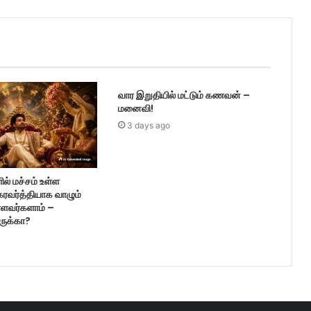
வார இறுதியில் மட்டும் கணவன் –
மனைவி!
3 days ago
ல் மச்சம் உள்ள
ரவர்த்தியாக வாழும்
ள்ளவர்களாம் –
ருக்கா?