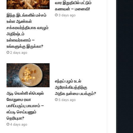
வார இறுதியில் மட்டும்
கணவன் – மனைவி!
இந்த இடங்களில் மச்சம்
3 days ago
உள்ள ஆண்கள்
சக்கரவர்த்தியாக வாழும்
அதிர்ஷ்டம்
உள்ளவர்களாம் –
உங்களுக்கு இருக்கா?
2 days ago
எந்தப் பழம் உடல்
ஆரோக்கியத்திற்கு
ஆடி வெள்ளி ஸ்பெஷல்
அதிக நன்மை பயக்கும்?
கோதுமை ரவா
5 days ago
பாசிப்பருப்பு பாயாசம் –
எப்படி செய்யணும்
தெரியுமா?
4 days ago