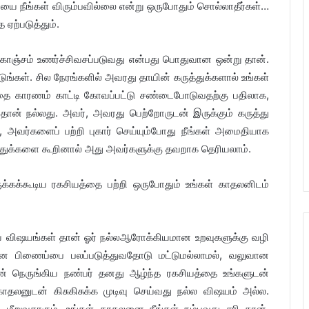
ாயை நீங்கள் விரும்பவில்லை என்று ஒருபோதும் சொல்லாதீர்கள்…
ற்படுத்தும்.
கொஞ்சம் உணர்ச்சிவசப்படுவது என்பது பொதுவான ஒன்று தான்.
்கள். சில நேரங்களில் அவரது தாயின் கருத்துக்களால் உங்கள்
அதை காரணம் காட்டி கோவப்பட்டு சண்டைபோடுவதற்கு பதிலாக,
தான் நல்லது. அவர், அவரது பெற்றோருடன் இருக்கும் கருத்து
, அவர்களைப் பற்றி புகார் செய்யும்போது நீங்கள் அமைதியாக
ுத்துக்களை கூறினால் அது அவர்களுக்கு தவறாக தெரியலாம்.
ருக்கக்கூடிய ரகசியத்தை பற்றி ஒருபோதும் உங்கள் காதலனிடம்
ிறிய விஷயங்கள் தான் ஓர் நல்லஆரோக்கியமான உறவுகளுக்கு வழி
ான பிணைப்பை பலப்படுத்துவதோடு மட்டுமல்லாமல், வலுவான
ளின் நெருங்கிய நண்பர் தனது ஆழ்ந்த ரகசியத்தை உங்களுடன்
காதலனுடன் கிசுகிசுக்க முடிவு செய்வது நல்ல விஷயம் அல்ல.
மீறுவதாகும். உங்கள் காதலனை நீங்கள் நம்புவது சரி தான்.