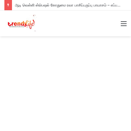
ஆடி வெள்ளி ஸ்பெஷல் கோதுமை ரவா பாசிப்பருப்பு பாயாசம் – எப்படி செய்யணும் தெரியுமா?
M