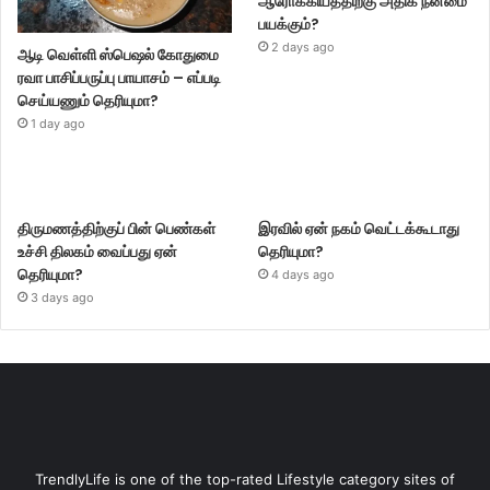
ஆரோக்கியத்திற்கு அதிக நன்மை
பயக்கும்?
2 days ago
ஆடி வெள்ளி ஸ்பெஷல் கோதுமை
ரவா பாசிப்பருப்பு பாயாசம் – எப்படி
செய்யணும் தெரியுமா?
1 day ago
திருமணத்திற்குப் பின் பெண்கள்
இரவில் ஏன் நகம் வெட்டக்கூடாது
உச்சி திலகம் வைப்பது ஏன்
தெரியுமா?
தெரியுமா?
4 days ago
3 days ago
TrendlyLife is one of the top-rated Lifestyle category sites of