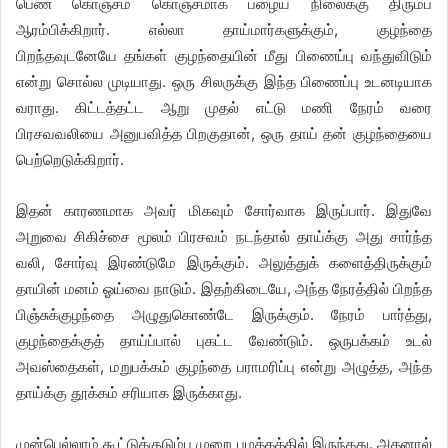
பெண் கொஞ்சம் கொஞ்சமாக பழைய நிலைக்கு திரும்ப
ஆரம்பிக்கிறார். எல்லா தாய்மார்களுக்கும், குழந்தை
பிறந்தவுடனேயே தங்கள் குழந்தையின் மீது பிணைப்பு வந்துவிடும்
என்று சொல்ல முடியாது. ஒரு சிலருக்கு இந்த பிணைப்பு உடனடியாக
வராது. கிட்டத்தட்ட ஆறு முதல் எட்டு மணி நேரம் வரை
பிரசவவலியை அனுபவித்த பிறகுதான், ஒரு தாய் தன் குழந்தையை
பெற்றெடுக்கிறார்.
இதன் காரணமாக அவர் மிகவும் சோர்வாக இருப்பார். இதுவே
அறுவை சிகிச்சை மூலம் பிரசவம் நடந்தால் தாய்க்கு அது சார்ந்த
வலி, சோர்வு இரண்டுமே இருக்கும். அலுத்துக் களைத்திருக்கும்
தாயின் மனம் ஓய்வை நாடும். இதற்கிடையே, அந்த நேரத்தில் பிறந்த
பிஞ்சுக்குழந்தை அழுதுகொண்டே இருக்கும். நேரம் பார்த்து,
குழந்தைக்குத் தாய்ப்பால் புகட்ட வேண்டும். ஒருபக்கம் உடல்
அவஸ்தைகள், மறுபக்கம் குழந்தை பராமரிப்பு என்று அழுத்த, அந்த
தாய்க்கு தூக்கம் சரியாக இருக்காது.
முன்பெல்லாம் கூட்டுக்குடும்ப முறை பழக்கத்தில் இருந்தது. அதனால்