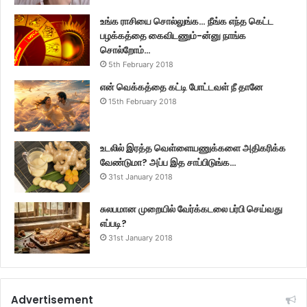
உங்க ராசியை சொல்லுங்க… நீங்க எந்த கெட்ட
பழக்கத்தை கைவிடணும்-ன்னு நாங்க
சொல்றோம்…
5th February 2018
என் வெக்கத்தை கட்டி போட்டவள் நீ தானே
15th February 2018
உடலில் இரத்த வெள்ளையணுக்களை அதிகரிக்க
வேண்டுமா? அப்ப இத சாப்பிடுங்க…
31st January 2018
சுலபமான முறையில் வேர்க்கடலை பர்பி செய்வது
எப்படி?
31st January 2018
Advertisement