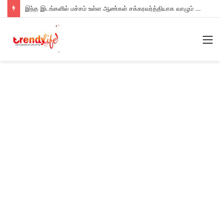
இந்த இடங்களில் மச்சம் உள்ள ஆண்கள் சக்கரவர்த்தியாக வாழும் அதிர்ஷ்டம் உள்ளவர்களாம் – உங்களுக்கு இருக்கா?
M