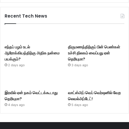
Recent Tech News
எந்தப் பழம் உடல்
திருமணத்திற்குப் பின் பெண்கள்
ஆரோக்கியத்திற்கு அதிக நன்மை
உச்சி திலகம் வைப்பது ஏன்
பயக்கும்?
தெரியுமா?
2 days ago
3 days ago
இரவில் ஏன் நகம் வெட்டக்கூடாது
வாட்ஸ்அப் வெப் வெர்ஷனில் வேற
தெரியுமா?
லெவல்அப்டேட்!
4 days ago
5 days ago