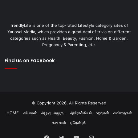
TrendlyLife is one of the top-rated Lifestyle category sites of
Yarlosai Media, which provides a great deal of trivia on different
categories such as Health, Beauty, Fashion, Home & Garden,
Pregnancy & Parenting, etc.
Find us on Facebook
© Copyright 2026, All Rights Reserved
HOME
ஃபேஷன்
அழகு..அழகு..
ஆரோக்கியம்
உறவுகள்
கவிதைகள்
சமையல்
டிரென்டிங்
Facebook
Twitter
YouTube
Instagram