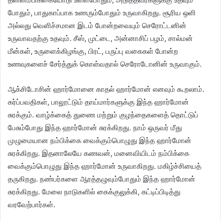
போதும், பாதுகாப்பாக உணரும்போதும் உருவாகிறது. சூரிய ஒளி
அல்லது வெளிச்சமான இடம் போன்றவையும் செரோட்டனின்
உருவாவதற்கு உதவும். சீஸ், முட்டை, அன்னாசிப் பழம், சால்மன்
மீன்கள், உருளைக்கிழங்கு, பிரட், பருப்பு வகைகள் போன்ற
உணவுகளைச் சேர்த்துக் கொள்வதால் செரோடோனின் உருவாகும்.
ஆக்சிடோசின் ஹார்மோனை காதல் ஹார்மோன் எனவும் கூறலாம்.
கர்ப்பவதிகள், பாலூட்டும் தாய்மார்களுக்கு இந்த ஹார்மோன்
சுரக்கும். வாழ்க்கைத் துணை மற்றும் குழந்தைகளைத் தொட்டுப்
பேசும்போது இந்த ஹார்மோன் சுரக்கிறது. நாம் ஒருவர் மீது
முழுமையான நம்பிக்கை வைக்கும்பொழுது இந்த ஹார்மோன்
சுரக்கிறது. இதனாலேயே கணவன், மனைவியிடம் நம்பிக்கை
வைக்கும்பொழுது இந்த ஹார்மோன் உருவாகிறது. மகிழ்ச்சியைத்
தருகிறது. நண்பர்களை ஆரத்தழுவும்போதும் இந்த ஹார்மோன்
சுரக்கிறது. மேலை நாடுகளில் கைக்குலுக்கி, கட்டிப்பிடித்து
வரவேற்பார்கள்.