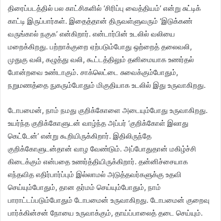
திரைப்படத்தில் பல காட்சிகளில் ‘சிரிப்பு வைத்தியம்’ என்று சுட்டிக்
காட்டி இருப்பார்கள். இதைத்தான் திருவள்ளுவரும் ‘இடுக்கண்
வருங்கால் நகுக’ என்கிறார். என்டார்பின் உடலில் வலியை
மறைக்கிறது. பற்றாக்குறை ஏற்படும்போது ஒற்றைத் தலைவலி,
முதுகு வலி, கழுத்து வலி, கூட்டத்திலும் தனிமையாக உணர்தல்
போன்றவை உண்டாகும். சாக்லெட்டை சுவைக்கும்போதும்,
நறுமணத்தை நுகரும்போதும் மிகுதியாக உடலில் இது உருவாகிறது.
டோபமைன், நாம் நமது குறிக்கோளை அடையும்போது உருவாகிறது.
உயர்ந்த குறிக்கோளுடன் வாழ்ந்த அப்பர் ‘குறிக்கோள் இலாது
கெட்டேன்’ என்று கூறியிருக்கிறார். இதிலிருந்தே
குறிக்கோளுடன்தான் வாழ வேண்டும். அப்போதுதான் மகிழ்ச்சி
கிடைக்கும் என்பதை உணர்த்தியிருக்கிறார். தன்னிச்சையாக
எந்தவித எதிர்பார்ப்பும் இல்லாமல் அடுத்தவர்களுக்கு உதவி
செய்யும்போதும், தான தர்மம் செய்யும்போதும், நாம்
பாராட்டப்படும்போதும் டோபமைன் உருவாகிறது. டோபமைன் குறைவு
பார்க்கின்சன் நோயை உருவாக்கும், தாய்ப்பாலைத் தடை செய்யும்.