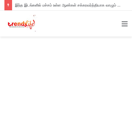
இந்த இடங்களில் மச்சம் உள்ள ஆண்கள் சக்கரவர்த்தியாக வாழும் அதிர்ஷ்டம் உள்ளவர்களாம் – உங்களுக்கு இருக்கா?
M