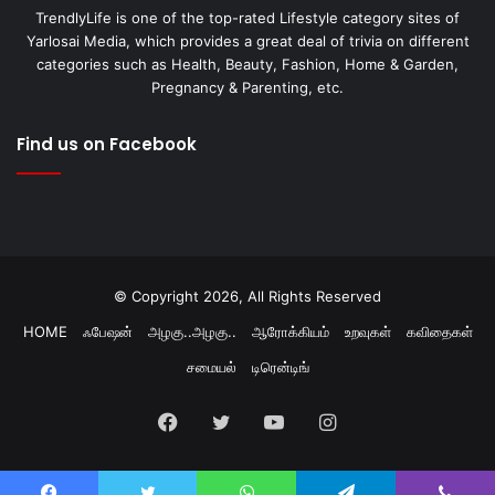
TrendlyLife is one of the top-rated Lifestyle category sites of
Yarlosai Media, which provides a great deal of trivia on different
categories such as Health, Beauty, Fashion, Home & Garden,
Pregnancy & Parenting, etc.
Find us on Facebook
© Copyright 2026, All Rights Reserved
HOME
ஃபேஷன்
அழகு..அழகு..
ஆரோக்கியம்
உறவுகள்
கவிதைகள்
சமையல்
டிரென்டிங்
Facebook
Twitter
YouTube
Instagram