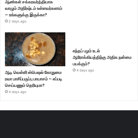
ஆண்கள் சக்கரவர்த்தியாக
வாழும் அதிர்ஷ்டம் உள்ளவர்களாம்
– உங்களுக்கு இருக்கா?
2 days ago
எந்தப் பழம் உடல்
ஆரோக்கியத்திற்கு அதிக நன்மை
பயக்கும்?
4 days ago
ஆடி வெள்ளி ஸ்பெஷல் கோதுமை
ரவா பாசிப்பருப்பு பாயாசம் – எப்படி
செய்யணும் தெரியுமா?
4 days ago