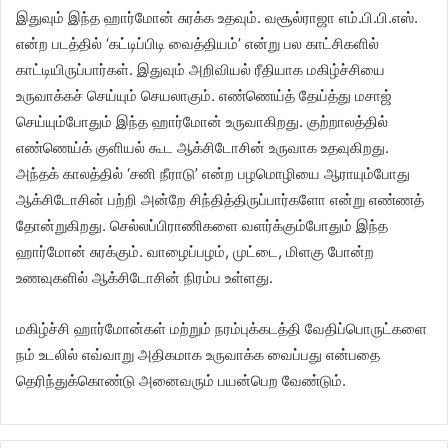
இதுவும் இந்த ஹார்மோன் சுரக்க உதவும். வசூல்ராஜா எம்.பி.பி.எஸ்.
என்ற படத்தில் ‘கட்டிப்பிடி வைத்தியம்’ என்று பல காட்சிகளில்
காட்டியிருப்பார்கள். இதுவும் அறிவியல் ரீதியாக மகிழ்ச்சியை
உருவாக்கச் செய்யும் செயலாகும். எண்ணெய்த் தேய்த்து மசாஜ்
செய்யும்போதும் இந்த ஹார்மோன் உருவாகிறது. குற்றாலத்தில்
எண்ணெய்க் குளியல் கூட ஆக்சிடோசின் உருவாக உதவுகிறது.
அந்தக் காலத்தில் ‘சனி நீராடு’ என்ற பழமொழியை ஆராயும்போது
ஆக்சிடோசின் பற்றி அன்றே சிந்தித்திருப்பார்களோ என்று எண்ணத்
தோன்றுகிறது. செல்லப்பிராணிகளை வளர்க்கும்போதும் இந்த
ஹார்மோன் சுரக்கும். வாழைப்பழம், முட்டை, மிளகு போன்ற
உணவுகளில் ஆக்சிடோசின் நிரம்ப உள்ளது.
மகிழ்ச்சி ஹார்மோன்கள் மற்றும் நரம்புக்கடத்தி வேதிப்பொருட்களை
நம் உடலில் எவ்வாறு அதிகமாக உருவாக்க வைப்பது என்பதை
தெரிந்துக்கொண்டு அனைவரும் பயன்பெற வேண்டும்.