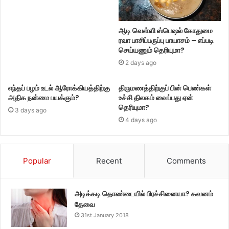
ஆடி வெள்ளி ஸ்பெஷல் கோதுமை
ரவா பாசிப்பருப்பு பாயாசம் – எப்படி
செய்யணும் தெரியுமா?
2 days ago
எந்தப் பழம் உடல் ஆரோக்கியத்திற்கு
திருமணத்திற்குப் பின் பெண்கள்
அதிக நன்மை பயக்கும்?
உச்சி திலகம் வைப்பது ஏன்
தெரியுமா?
3 days ago
4 days ago
Popular
Recent
Comments
அடிக்கடி தொண்டையில் பிரச்சினையா? கவனம்
தேவை
31st January 2018