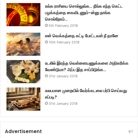
உங்க ராசியை சொல்லுங்க… நீங்க எந்த கெட்ட
பழக்கத்தை கைவிடணும்-ன்னு நாங்க
சொல்றோம்…
5th February 2018
என் வெக்கத்தை கட்டி போட்டவள் நீ தானே
15th February 2018
உடலில் இரத்த வெள்ளையணுக்களை அதிகரிக்க
வேண்டுமா? அப்ப இத சாப்பிடுங்க…
31st January 2018
சுலபமான முறையில் வேர்க்கடலை பர்பி செய்வது
எப்படி?
31st January 2018
Advertisement