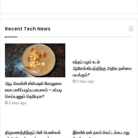
Recent Tech News
எந்தப் பழம் உடல்
ஆரோக்கியத்திற்கு அதிக நன்மை
பயக்கும்?
3 days ago
ஆடி வெள்ளி ஸ்பெஷல் கோதுமை
ரவா பாசிப்பருப்பு பாயாசம் – எப்படி
செய்யணும் தெரியுமா?
2 days ago
திருமணத்திற்குப் பின் பெண்கள்
இரவில் ஏன் நகம் வெட்டக்கூடாது