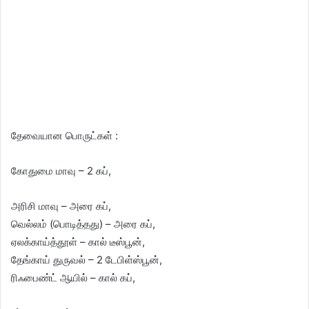
தேவையான பொருட்கள் :
கோதுமை மாவு – 2 கப்,
அரிசி மாவு – அரை கப்,
வெல்லம் (பொடித்தது) – அரை கப்,
ஏலக்காய்த்தூள் – கால் டீஸ்பூன்,
தேங்காய் துருவல் – 2 டேபிள்ஸ்பூன்,
ரிஃபைண்ட் ஆயில் – கால் கப்,