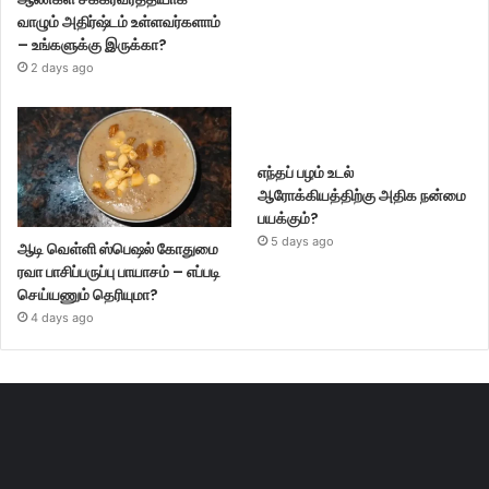
வாழும் அதிர்ஷ்டம் உள்ளவர்களாம்
– உங்களுக்கு இருக்கா?
2 days ago
எந்தப் பழம் உடல்
ஆரோக்கியத்திற்கு அதிக நன்மை
பயக்கும்?
5 days ago
ஆடி வெள்ளி ஸ்பெஷல் கோதுமை
ரவா பாசிப்பருப்பு பாயாசம் – எப்படி
செய்யணும் தெரியுமா?
4 days ago