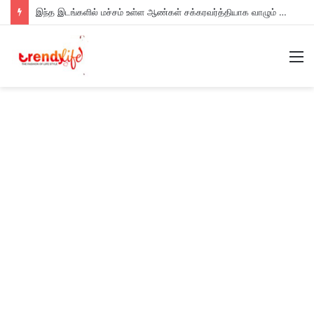
இந்த இடங்களில் மச்சம் உள்ள ஆண்கள் சக்கரவர்த்தியாக வாழும் அதிர்ஷ்டம் உள்ளவர்களாம் – உங்களுக்கு இருக்கா?
M