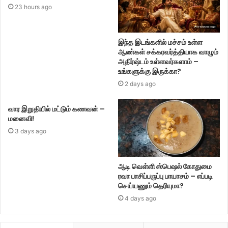
23 hours ago
இந்த இடங்களில் மச்சம் உள்ள
ஆண்கள் சக்கரவர்த்தியாக வாழும்
அதிர்ஷ்டம் உள்ளவர்களாம் –
உங்களுக்கு இருக்கா?
2 days ago
வார இறுதியில் மட்டும் கணவன் –
மனைவி!
3 days ago
ஆடி வெள்ளி ஸ்பெஷல் கோதுமை
ரவா பாசிப்பருப்பு பாயாசம் – எப்படி
செய்யணும் தெரியுமா?
4 days ago