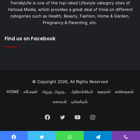
TrendlyLife is one of the top-rated Lifestyle category sites of
Yarlosai Media, which provides a great deal of trivia on different
categories such as Health, Beauty, Fashion, Home & Garden,
Pregnancy & Parenting, etc.
Find us on Facebook
© Copyright 2026, All Rights Reserved
HOME
ஃபேஷன்
அழகு..அழகு..
ஆரோக்கியம்
உறவுகள்
கவிதைகள்
சமையல்
டிரென்டிங்
Facebook
Twitter
YouTube
Instagram