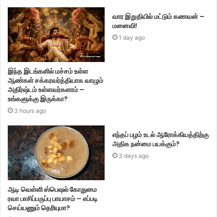
வார இறுதியில் மட்டும் கணவன் –
மனைவி!
1 day ago
இந்த இடங்களில் மச்சம் உள்ள
ஆண்கள் சக்கரவர்த்தியாக வாழும்
அதிர்ஷ்டம் உள்ளவர்களாம் –
உங்களுக்கு இருக்கா?
3 hours ago
எந்தப் பழம் உடல் ஆரோக்கியத்திற்கு
அதிக நன்மை பயக்கும்?
3 days ago
ஆடி வெள்ளி ஸ்பெஷல் கோதுமை
ரவா பாசிப்பருப்பு பாயாசம் – எப்படி
செய்யணும் தெரியுமா?