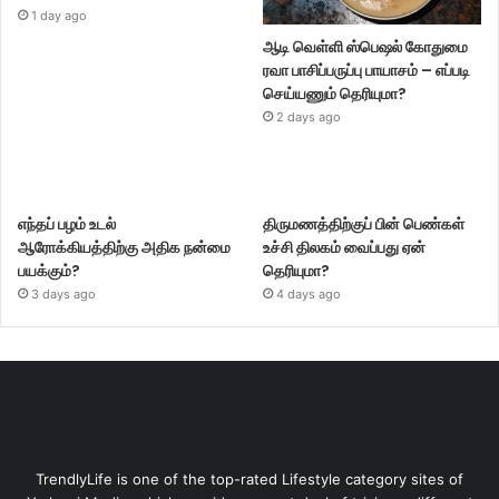
1 day ago
ஆடி வெள்ளி ஸ்பெஷல் கோதுமை
ரவா பாசிப்பருப்பு பாயாசம் – எப்படி
செய்யணும் தெரியுமா?
2 days ago
எந்தப் பழம் உடல்
திருமணத்திற்குப் பின் பெண்கள்
ஆரோக்கியத்திற்கு அதிக நன்மை
உச்சி திலகம் வைப்பது ஏன்
பயக்கும்?
தெரியுமா?
3 days ago
4 days ago
TrendlyLife is one of the top-rated Lifestyle category sites of