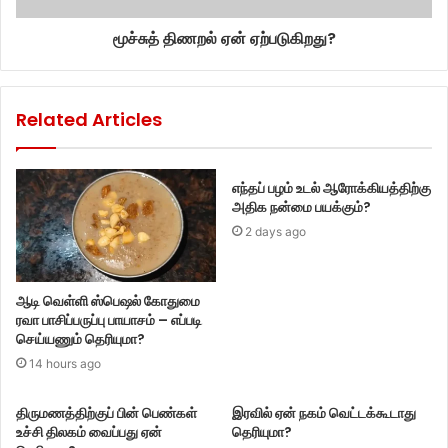
மூச்சுத் திணறல் ஏன் ஏற்படுகிறது?
Related Articles
எந்தப் பழம் உடல் ஆரோக்கியத்திற்கு
அதிக நன்மை பயக்கும்?
2 days ago
ஆடி வெள்ளி ஸ்பெஷல் கோதுமை
ரவா பாசிப்பருப்பு பாயாசம் – எப்படி
செய்யணும் தெரியுமா?
14 hours ago
திருமணத்திற்குப் பின் பெண்கள்
இரவில் ஏன் நகம் வெட்டக்கூடாது
உச்சி திலகம் வைப்பது ஏன்
தெரியுமா?